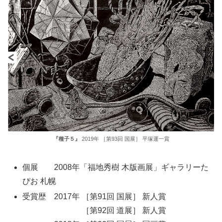
『種子５』
2019年 ［第93回 国展］ 平塚運一賞
個展 2008年「福地秀樹 木版画展」ギャラリーた
ぴお 札幌
受賞歴 2017年 ［第91回 国展］ 新人賞
2017年
［第92回 道展］ 新人賞